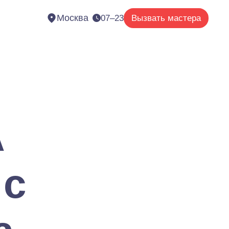
Москва
07–23
Вызвать мастера
A
 с