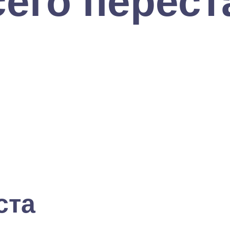
сего переста
ста