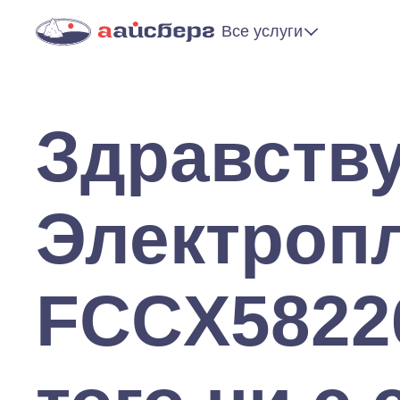
Все услуги
Здравству
Электроп
FCCX58226