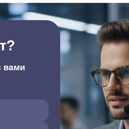
т?
с вами