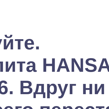
йте.
лита HANS
. Вдруг ни