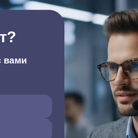
т?
с вами