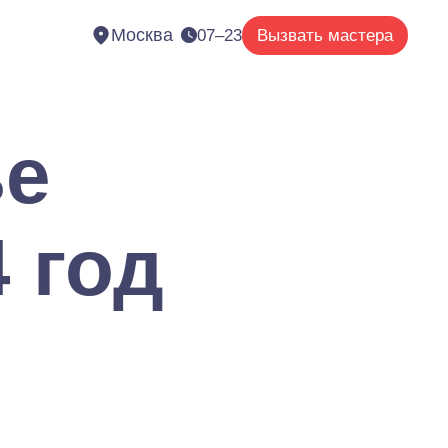
Москва
07–23
Вызвать мастера
ье
 год