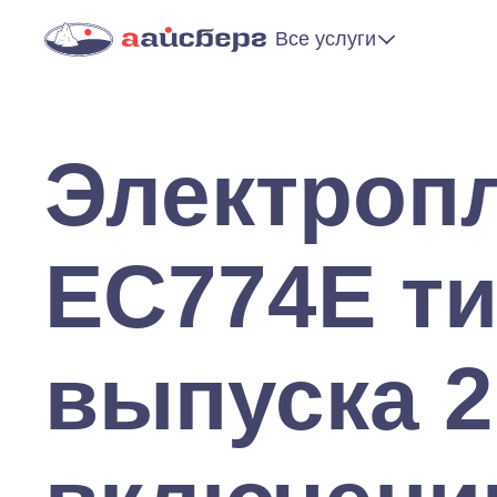
Все услуги
Электроп
EC774E ти
выпуска 2