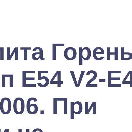
лита Горен
п E54 V2-E4
006. При