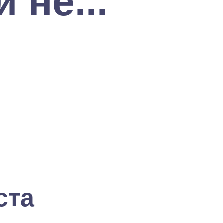
 не...
ста