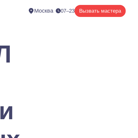
Москва
07–23
Вызвать мастера
Л
и