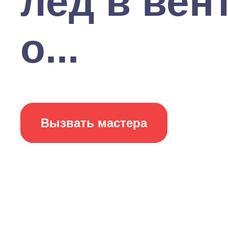
лед в ве
о...
Вызвать мастера