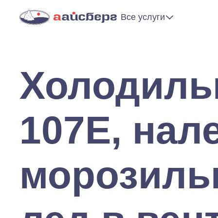
Все услуги
Холодиль
107Е, нал
морозильн