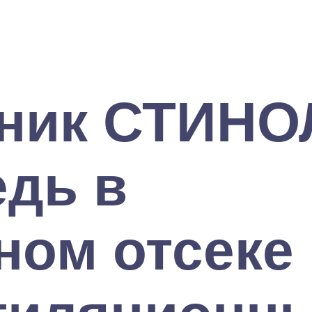
ник СТИНО
едь в
ом отсеке 