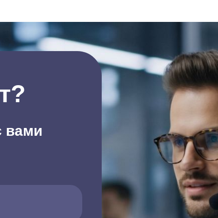
т?
с вами