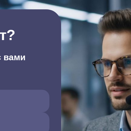
т?
с вами