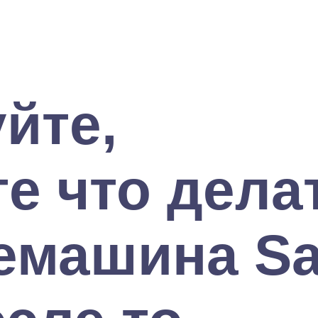
йте,
е что дела
емашина S