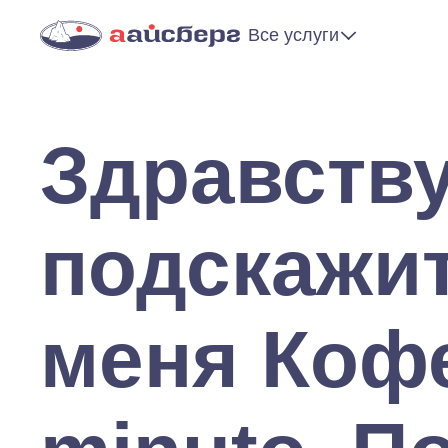
Все услуги
Здравству
подскажит
меня Коф