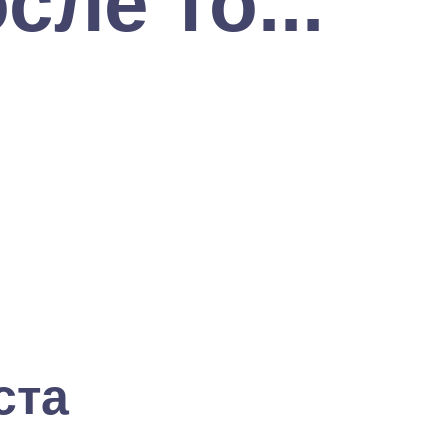
сле то...
ста