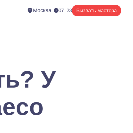
Москва
07–23
Вызвать мастера
ть? У
aeco