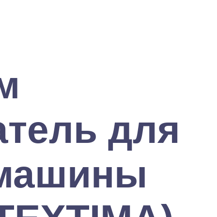
м
атель для
машины