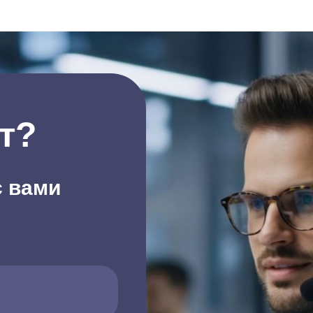
т?
с вами