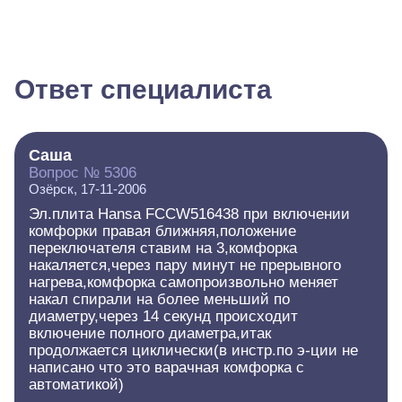
Ответ специалиста
Саша
Вопрос № 5306
Озёрск, 17-11-2006
Эл.плита Hansa FCCW516438 при включении
комфорки правая ближняя,положение
переключателя ставим на 3,комфорка
накаляется,через пару минут не прерывного
нагрева,комфорка самопроизвольно меняет
накал спирали на более меньший по
диаметру,через 14 секунд происходит
включение полного диаметра,итак
продолжается циклически(в инстр.по э-ции не
написано что это варачная комфорка с
автоматикой)