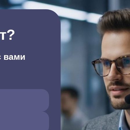
т?
с вами