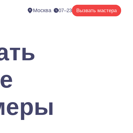
Москва
07–23
Вызвать мастера
ать
е
меры