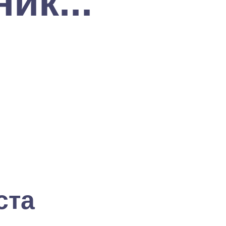
ик...
ста