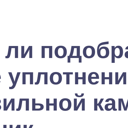
 ли подобр
 уплотнени
зильной ка