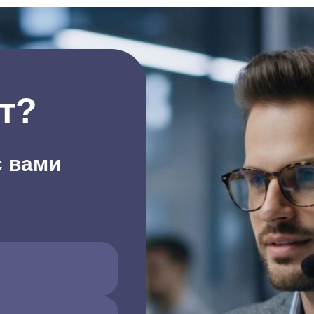
т?
с вами