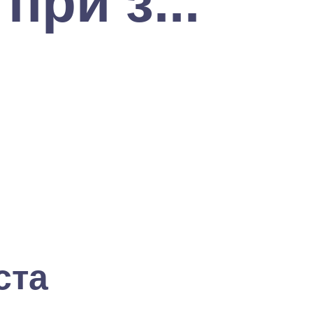
при з...
ста