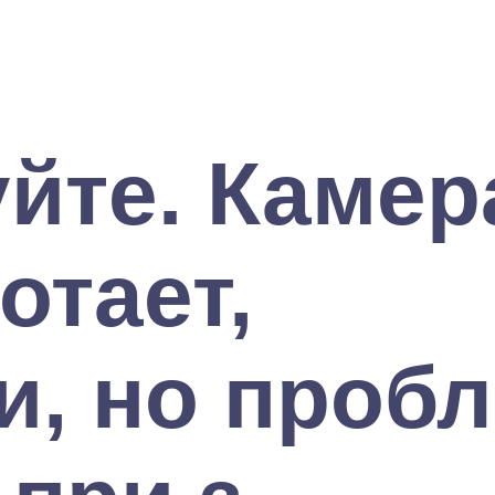
йте. Камер
отает,
и, но проб