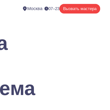
Москва
07–23
Вызвать мастера
а
лема