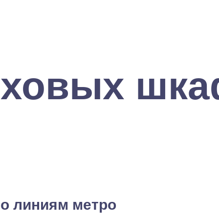
уховых шк
о линиям метро