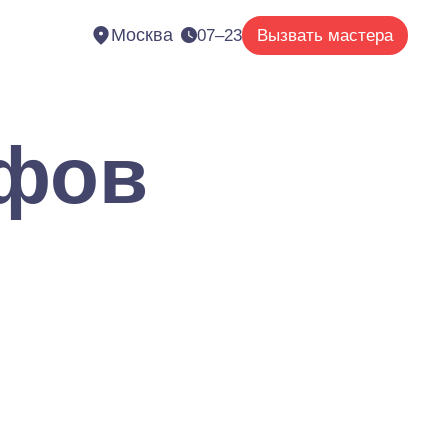
Москва
07–23
Вызвать мастера
афов