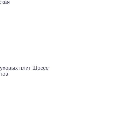
ская
духовых плит Шоссе
тов