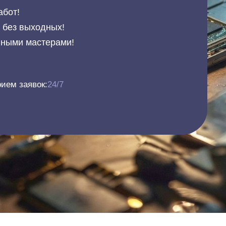
абот!
и без выходных!
нными мастерами!
ием заявок:
24/7