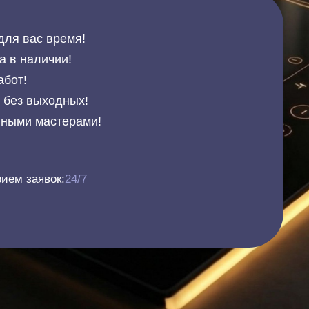
для вас время!
а в наличии!
абот!
и без выходных!
нными мастерами!
ием заявок:
24/7