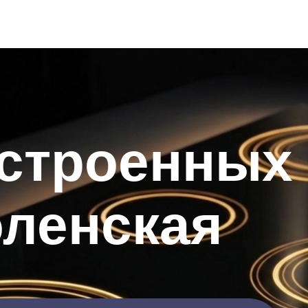
встроенных
оленская