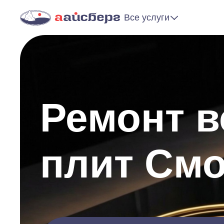
Все услуги
Ремонт 
плит См