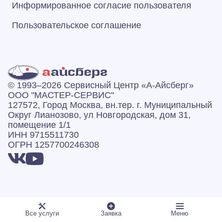
Информированное согласие пользователя
Пользовательское соглашение
© 1993–2026 Сервисный Центр «А‑Айсберг»
ООО "МАСТЕР-СЕРВИС"
127572, Город Москва, вн.тер. г. Муниципальный
Округ Лианозово, ул Новгородская, дом 31,
помещение 1/1
ИНН 9715511730
ОГРН 1257700246308
Есть вопросы? Звоните:
Все услуги
Заявка
Меню
Режим работы: пн-вс 07:00–23:00