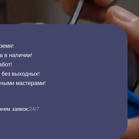
ремя!
а в наличии!
абот!
и без выходных!
нными мастерами!
ием заявок:
24/7