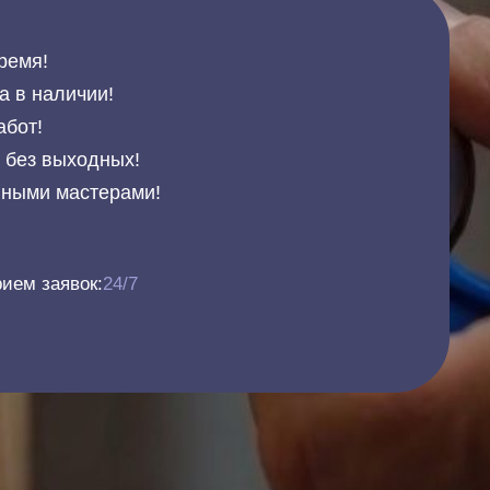
ремя!
а в наличии!
абот!
и без выходных!
нными мастерами!
ием заявок:
24/7