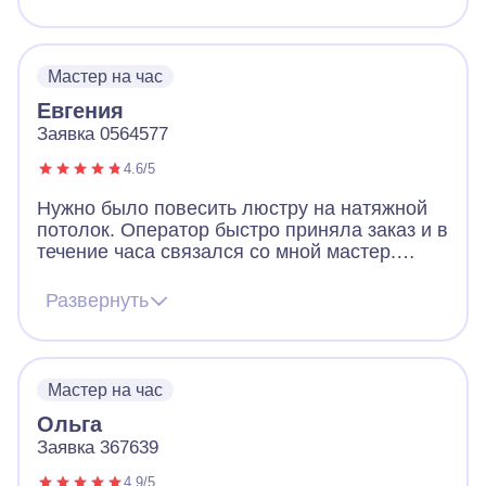
Мастер на час
Евгения
Заявка 0564577
4.6/5
Нужно было повесить люстру на натяжной
потолок. Оператор быстро приняла заказ и в
течение часа связался со мной мастер.
Через два часа люстра висела на потолке. У
мастера есть QR код, сменная обувь и все
Развернуть
необходимые инструменты. Работал быстро
и аккуратно. В его профиссионализме я не
была уверена. Поэтому и вызвала
специалиста из сервисного центра.
Мастер на час
Ольга
Заявка 367639
4.9/5