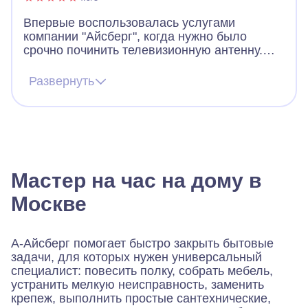
Впервые воспользовалась услугами
компании "Айсберг", когда нужно было
срочно починить телевизионную антенну.
Несмотря на выходной день, оперативно
приняли заявку, уточнили подробности и
Развернуть
сказали ждать звонка мастера. Мастер
позвонил в течение получаса, задал
дополнительные вопросы и озвучил
ориентировочную стоимость. Приехал
быстро, всё починил, всё работает
Мастер на час на дому в
Москве
А-Айсберг помогает быстро закрыть бытовые
задачи, для которых нужен универсальный
специалист: повесить полку, собрать мебель,
устранить мелкую неисправность, заменить
крепеж, выполнить простые сантехнические,