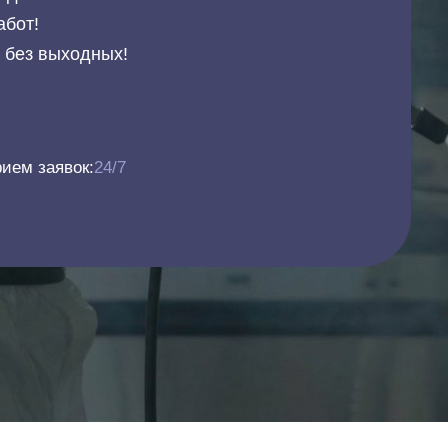
абот!
и без выходных!
ием заявок:
24/7