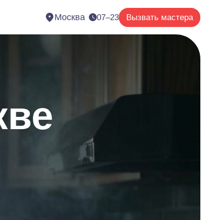
Москва
07–23
Вызвать мастера
кве