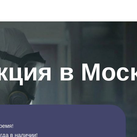
кция в Мос
ремя!
гда в наличии!