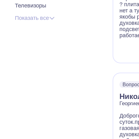
? плита
Телевизоры
нет а т
якобы 
Показать все
духовк
подсве
работа
Вопро
Нико
Георгие
Доброг
суток.
газова
духовк