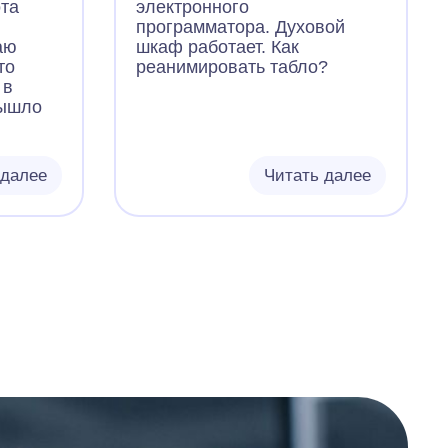
ота
электронного
программатора. Духовой
аю
шкаф работает. Как
то
реанимировать табло?
 в
вышло
 далее
Читать далее