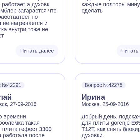
 работает а духовк
каждые полторы мину
умблер загарается что
сделать
работаатеет но
а не нагревается и
тка внутри тоже не
ет
Читать далее
Читать
с №42291
Вопрос №42275
лай
Ирина
вск, 27-09-2016
Москва, 25-09-2016
о времени
Добрый день, подска
проблемка такая
для плиты gorenje E6
я плита гефест 3300
T12T, как снять блоки
а работала после
духовки.