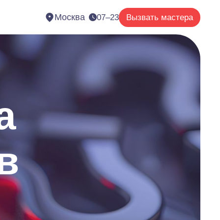
Москва
07–23
Вызвать мастера
а
в