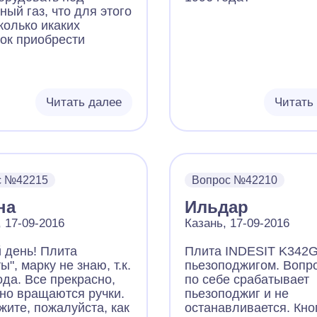
ый газ, что для этого
колько икаких
ок приобрести
Читать далее
Читать
с №42215
Вопрос №42210
на
Ильдар
 17-09-2016
Казань, 17-09-2016
 день! Плита
Плита INDESIT K342G
ы", марку не знаю, т.к.
пьезоподжигом. Вопро
ода. Все прекрасно,
по себе срабатывает
дно вращаются ручки.
пьезоподжиг и не
жите, пожалуйста, как
останавливается. Кно