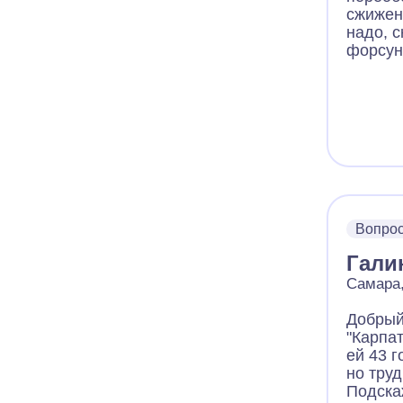
сжиженн
надо, с
форсун
Вопро
Гали
Самара,
Добрый
"Карпат
ей 43 г
но тру
Подска