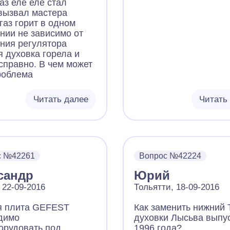
аз еле еле стал
.вызвал мастера
газ горит в одном
нии не зависимо от
ния регулятора
я духовка горела и
исправно. В чем может
роблема
Читать далее
Читать
с №42261
Вопрос №42224
сандр
Юрий
 22-09-2016
Тольятти, 18-09-2016
я плита GEFEST
Как заменить нижний 
димо
духовки Лысьва выпу
орудовать под
1996 года?