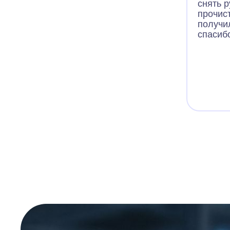
снять р
прочист
получи
спасиб