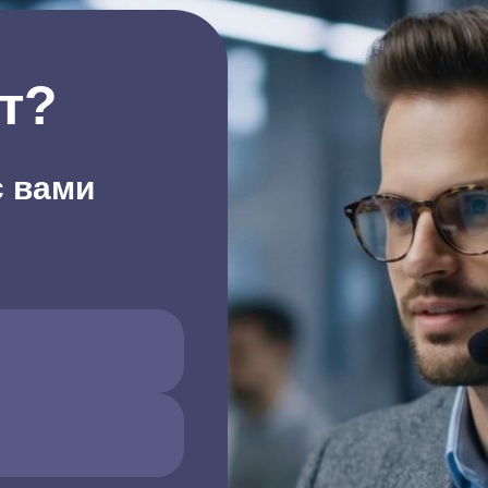
т?
с вами