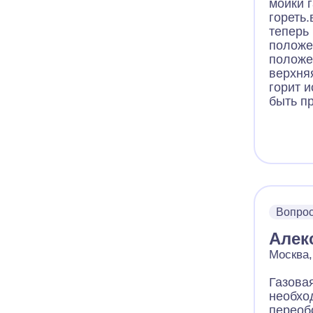
мойки г
гореть
теперь 
положе
положе
верхня
горит 
быть п
Вопро
Алек
Москва,
Газова
необхо
переоб