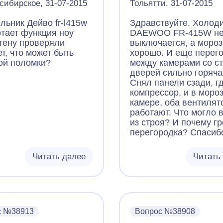
сибирское, 31-07-2015
Тольятти, 31-07-2015
льник Дейво fr-l415w
Здравствуйте. Холод
отает функция ноу
DAEWOO FR-415W н
 тену проверяли
выключается, а мороз
т, что может быть
хорошо. И еще перег
ой поломки?
между камерами со с
дверей сильно горяча
Снял панели сзади, г
компрессор, и в моро
камере, оба вентилят
работают. Что могло 
из строя? И почему гр
перегородка? Спасиб
Читать далее
Читать
с №38913
Вопрос №38908