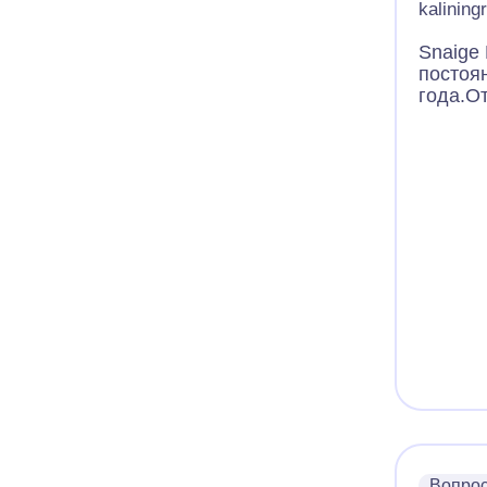
kalining
Snaige
постоя
года.О
оттайк
больша
(3).Рабо
верхне
инеем,
запоте
камеры
режим 
постоя
теплые
площад
горячий
месяцев о
работы
Темпер
камеры
равном
Вопро