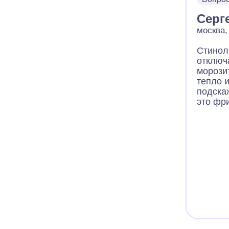
все тр
наличи
Серг
холоди
повлия
москва,
режиме
Стинол
отключ
морози
тепло и
подска
это фр