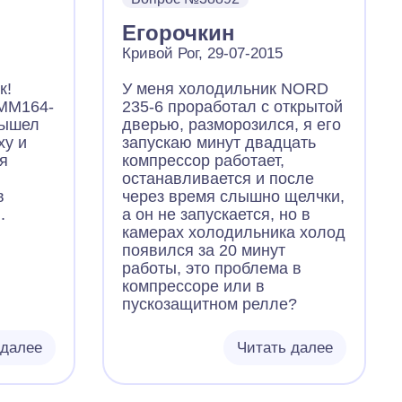
Егорочкин
Кривой Рог, 29-07-2015
к!
У меня холодильник NORD
-ММ164-
235-6 проработал с открытой
вышел
дверью, разморозился, я его
ху и
запускаю минут двадцать
ся
компрессор работает,
останавливается и после
в
через время слышно щелчки,
.
а он не запускается, но в
камерах холодильника холод
появился за 20 минут
работы, это проблема в
компрессоре или в
пускозащитном релле?
 далее
Читать далее