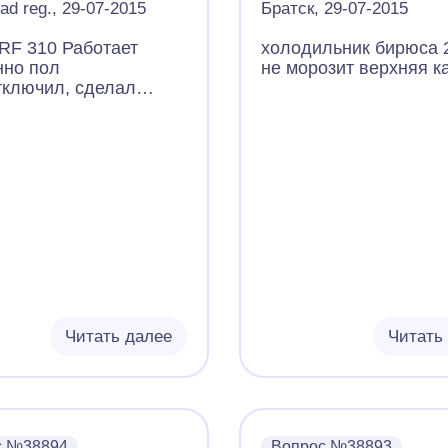
rad reg., 29-07-2015
Братск, 29-07-2015
 RF 310 Работает
холодильник бирюса 2
нно пол
не морозит верхняя к
тключил, сделал
у.Шуба была
я.Включил режиме
тал 4 часа.Две трети
й камеры покрылось
одна треть низу
ла.Температура низу
 была +6. Поставил
(1)Работает
нно.Радиаторы
 всей
и.Компрессор
 и как только 6
Читать далее
Читать
тработал. 6 часов
 режиме(1)
атура +8 средине
(морозилка
ерно покрыта инеем
с №38894
Вопрос №38893