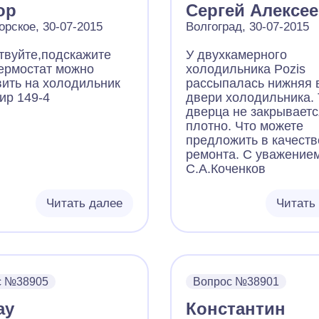
ор
Сергей Алексе
орское, 30-07-2015
Волгоград, 30-07-2015
твуйте,подскажите
У двухкамерного
термостат можно
холодильника Pozis
вить на холодильник
рассыпалась нижняя 
ир 149-4
двери холодильника.
дверца не закрываетс
плотно. Что можете
предложить в качеств
ремонта. С уважением
С.А.Коченков
Читать далее
Читать
с №38905
Вопрос №38901
ay
Константин