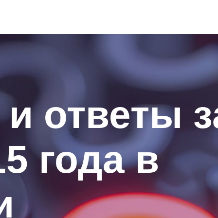
и ответы з
5 года в
и