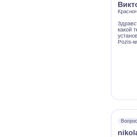
Викт
Красног
Здравс
какой 
устано
Pozis-м
Вопро
nikol