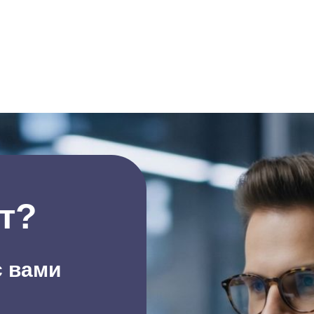
т?
с вами