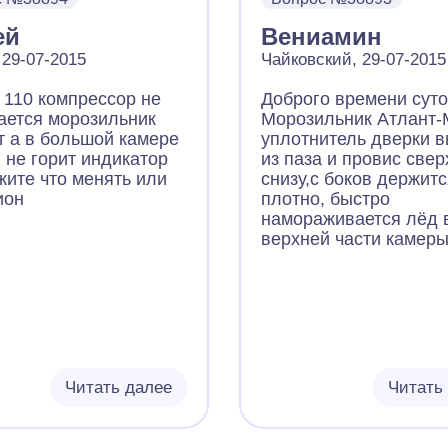
и отсека)Смущает
е продуктов
ей
Вениамин
льнике Н аверное это
ло на температуру
 29-07-2015
Чайковский, 29-07-2015
 (1) Что менять ????
 110 компрессор не
Доброго времени суто
ается морозильник
Морозильник Атлант
т а в большой камере
уплотнитель дверки 
 не горит индикатор
из паза и провис свер
жите что менять или
снизу,с боков держит
ион
плотно, быстро
намораживается лёд 
верхней части камеры
Читать далее
Читать