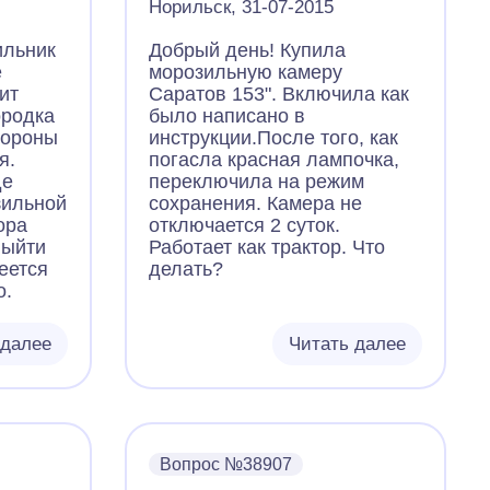
Норильск, 31-07-2015
ильник
Добрый день! Купила
е
морозильную камеру
ит
Саратов 153". Включила как
ородка
было написано в
тороны
инструкции.После того, как
я.
погасла красная лампочка,
де
переключила на режим
зильной
сохранения. Камера не
ора
отключается 2 суток.
выйти
Работает как трактор. Что
еется
делать?
о.
 далее
Читать далее
Вопрос №38907