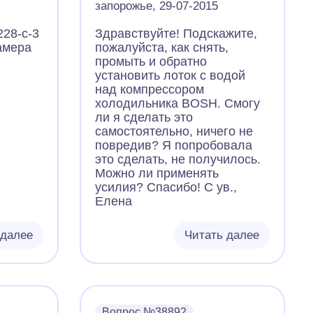
тепла с последнего.НЕ
запорожье, 29-07-2015
работает эта метода.что
28-с-3
Здравствуйте! Подскажите,
делать?
амера
пожалуйста, как снять,
промыть и обратно
установить лоток с водой
над компрессором
холодильника BOSH. Смогу
ли я сделать это
самостоятельно, ничего не
повредив? Я попробовала
это сделать, не получилось.
Можно ли применять
усилия? Спасибо! С ув.,
Елена
 далее
Читать далее
Вопрос №38892