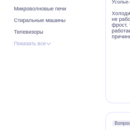
Усолье-
Микроволновые печи
Холоди
не раб
Стиральные машины
фрост,
работае
Телевизоры
причин
Показать все
Вопро