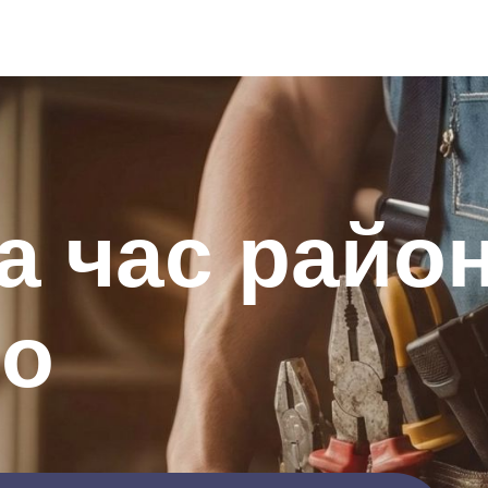
а час райо
о