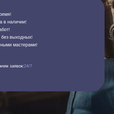
ремя!
а в наличии!
абот!
и без выходных!
нными мастерами!
ием заявок:
24/7