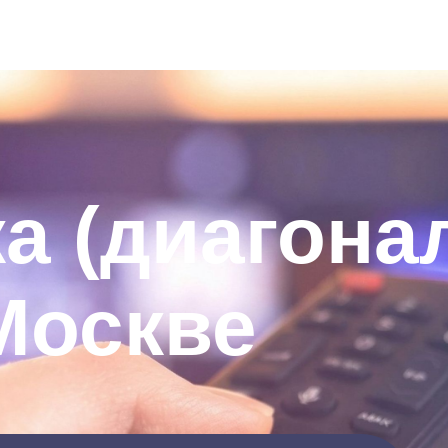
а (диагона
 Москве