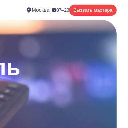
Москва
07–23
Вызвать мастера
ль