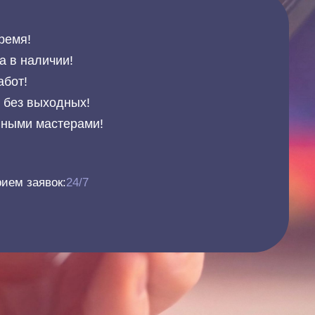
ремя!
а в наличии!
абот!
и без выходных!
нными мастерами!
ием заявок:
24/7