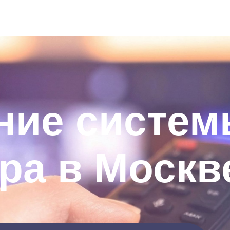
ние систем
ра в Москв