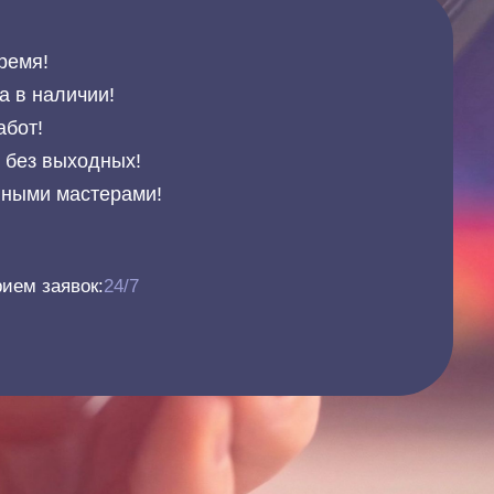
ремя!
а в наличии!
абот!
и без выходных!
нными мастерами!
ием заявок:
24/7