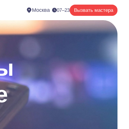
Москва
07–23
Вызвать мастера
ы
е