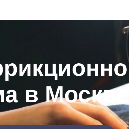
фрикционно
а в Москв