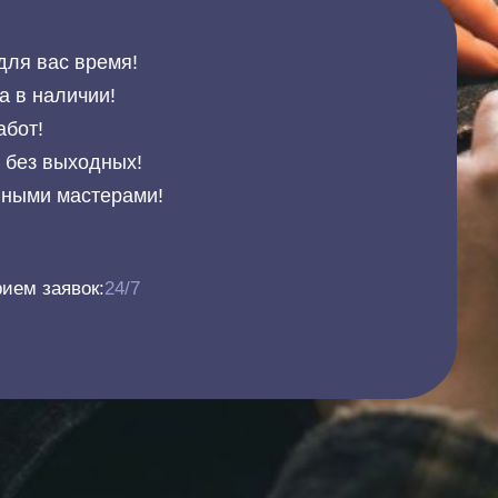
для вас время!
а в наличии!
абот!
и без выходных!
нными мастерами!
ием заявок:
24/7