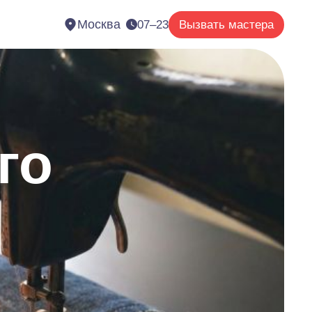
Москва
07–23
Вызвать мастера
го
е