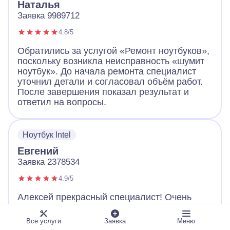
Наталья
Заявка 9989712
4.8/5
Обратились за услугой «Ремонт ноутбуков»,
поскольку возникла неисправность «шумит
ноутбук». До начала ремонта специалист
уточнил детали и согласовал объём работ.
После завершения показал результат и
ответил на вопросы.
Ноутбук Intel
Евгений
Заявка 2378534
4.9/5
Алексей прекрасный специалист! Очень
советую. Починил все быстро, настроил и
отдал уже исправный ноутбук. Объяснил все
Все услуги
Заявка
Меню
доступным языком, а также дал