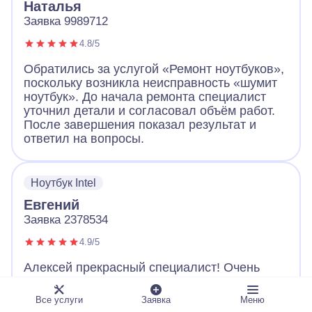
Наталья
Заявка 9989712
4.8/5
Обратились за услугой «Ремонт ноутбуков»,
поскольку возникла неисправность «шумит
ноутбук». До начала ремонта специалист
уточнил детали и согласовал объём работ.
После завершения показал результат и
ответил на вопросы.
Ноутбук Intel
Евгений
Заявка 2378534
4.9/5
Алексей прекрасный специалист! Очень
советую. Починил все быстро, настроил и
отдал уже исправный ноутбук. Объяснил все
Все услуги
Заявка
Меню
доступным языком, а также дал