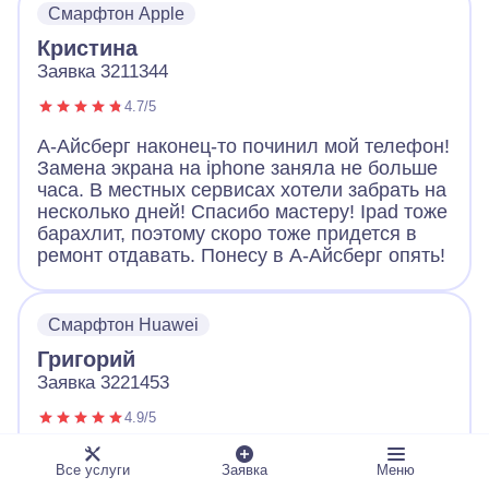
Смарфтон Apple
Большое спасибо!
Кристина
Заявка 3211344
4.7/5
А-Айсберг наконец-то починил мой телефон!
Замена экрана на iphone заняла не больше
часа. В местных сервисах хотели забрать на
несколько дней! Спасибо мастеру! Ipad тоже
барахлит, поэтому скоро тоже придется в
ремонт отдавать. Понесу в А-Айсберг опять!
Смарфтон Huawei
Григорий
Заявка 3221453
4.9/5
Обращался с неисправным телефоном в А-
Все услуги
Заявка
Меню
Айсберг. Оператор вежливо выслушал и