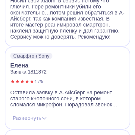
Носил свой xiaomi в сервис потому что
глючил. Горе ремонтники убили его
окончательно…потом решил обратиться в А-
Айсберг, так как компания известная. В
итоге мастер реанимировал смартфон,
наклеил защитную пленку и дал гарантию.
Сервису можно доверять. Рекомендую!
Смарфтон Sony
Елена
Заявка 1811872
4.7/5
Оставила заявку в А-Айсберг на ремонт
старого кнопочного сони, в котором
сломался микрофон. Порадовал звонок
через 2 минуты после заявки. Оператор
назначил мастера, договорились, что он
Развернуть
приедет вечером того же дня. Так и
случилось. Мастер разобрал телефон, что-
то там поделал и телефон заработал!