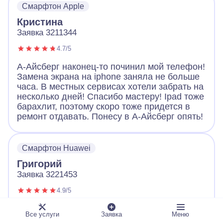
Смарфтон Apple
Большое спасибо!
Кристина
Заявка 3211344
4.7/5
А-Айсберг наконец-то починил мой телефон!
Замена экрана на iphone заняла не больше
часа. В местных сервисах хотели забрать на
несколько дней! Спасибо мастеру! Ipad тоже
барахлит, поэтому скоро тоже придется в
ремонт отдавать. Понесу в А-Айсберг опять!
Смарфтон Huawei
Григорий
Заявка 3221453
4.9/5
Обращался с неисправным телефоном в А-
Все услуги
Заявка
Меню
Айсберг. Оператор вежливо выслушал и