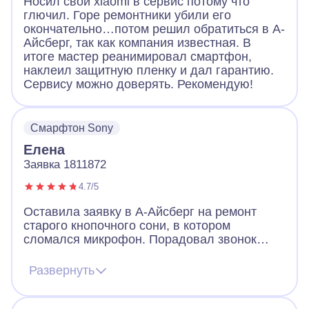
Носил свой xiaomi в сервис потому что
глючил. Горе ремонтники убили его
окончательно…потом решил обратиться в А-
Айсберг, так как компания известная. В
итоге мастер реанимировал смартфон,
наклеил защитную пленку и дал гарантию.
Сервису можно доверять. Рекомендую!
Смарфтон Sony
Елена
Заявка 1811872
4.7/5
Оставила заявку в А-Айсберг на ремонт
старого кнопочного сони, в котором
сломался микрофон. Порадовал звонок
через 2 минуты после заявки. Оператор
назначил мастера, договорились, что он
Развернуть
приедет вечером того же дня. Так и
случилось. Мастер разобрал телефон, что-
то там поделал и телефон заработал!