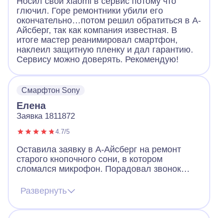
Носил свой xiaomi в сервис потому что
глючил. Горе ремонтники убили его
окончательно…потом решил обратиться в А-
Айсберг, так как компания известная. В
итоге мастер реанимировал смартфон,
наклеил защитную пленку и дал гарантию.
Сервису можно доверять. Рекомендую!
Смарфтон Sony
Елена
Заявка 1811872
4.7/5
Оставила заявку в А-Айсберг на ремонт
старого кнопочного сони, в котором
сломался микрофон. Порадовал звонок
через 2 минуты после заявки. Оператор
назначил мастера, договорились, что он
Развернуть
приедет вечером того же дня. Так и
случилось. Мастер разобрал телефон, что-
то там поделал и телефон заработал!