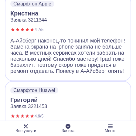
Смарфтон Apple
Большое спасибо!
Кристина
Заявка 3211344
4.7/5
А-Айсберг наконец-то починил мой телефон!
Замена экрана на iphone заняла не больше
часа. В местных сервисах хотели забрать на
несколько дней! Спасибо мастеру! Ipad тоже
барахлит, поэтому скоро тоже придется в
ремонт отдавать. Понесу в А-Айсберг опять!
Смарфтон Huawei
Григорий
Заявка 3221453
4.9/5
Обращался с неисправным телефоном в А-
Все услуги
Заявка
Меню
Айсберг. Оператор вежливо выслушал и