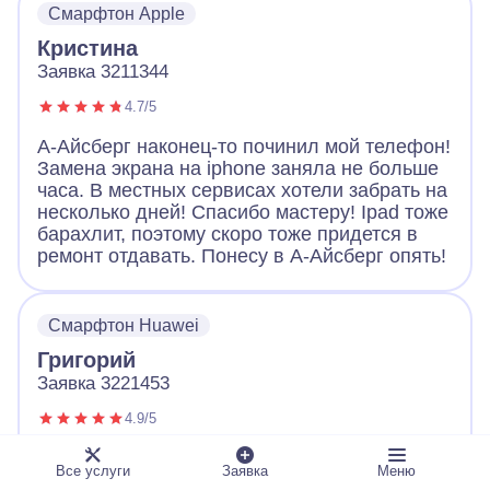
Смарфтон Apple
Большое спасибо!
Кристина
Заявка 3211344
4.7/5
А-Айсберг наконец-то починил мой телефон!
Замена экрана на iphone заняла не больше
часа. В местных сервисах хотели забрать на
несколько дней! Спасибо мастеру! Ipad тоже
барахлит, поэтому скоро тоже придется в
ремонт отдавать. Понесу в А-Айсберг опять!
Смарфтон Huawei
Григорий
Заявка 3221453
4.9/5
Обращался с неисправным телефоном в А-
Все услуги
Заявка
Меню
Айсберг. Оператор вежливо выслушал и