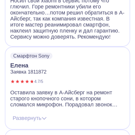
Носил свой xiaomi в сервис потому что
глючил. Горе ремонтники убили его
окончательно…потом решил обратиться в А-
Айсберг, так как компания известная. В
итоге мастер реанимировал смартфон,
наклеил защитную пленку и дал гарантию.
Сервису можно доверять. Рекомендую!
Смарфтон Sony
Елена
Заявка 1811872
4.7/5
Оставила заявку в А-Айсберг на ремонт
старого кнопочного сони, в котором
сломался микрофон. Порадовал звонок
через 2 минуты после заявки. Оператор
назначил мастера, договорились, что он
Развернуть
приедет вечером того же дня. Так и
случилось. Мастер разобрал телефон, что-
то там поделал и телефон заработал!