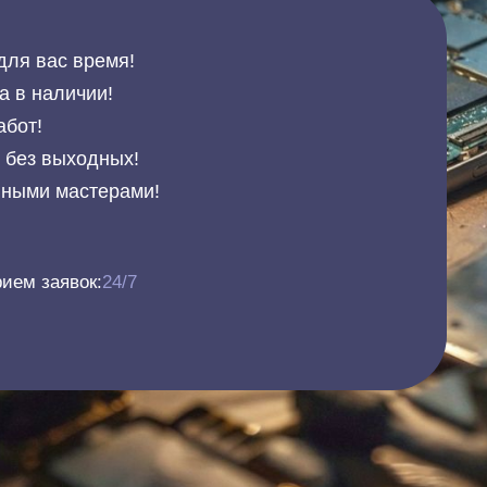
для вас время!
а в наличии!
абот!
и без выходных!
нными мастерами!
ием заявок:
24/7