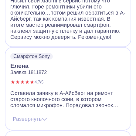
Носил свой xiaomi в сервис потому что
глючил. Горе ремонтники убили его
окончательно…потом решил обратиться в А-
Айсберг, так как компания известная. В
итоге мастер реанимировал смартфон,
наклеил защитную пленку и дал гарантию.
Сервису можно доверять. Рекомендую!
Смарфтон Sony
Елена
Заявка 1811872
4.7/5
Оставила заявку в А-Айсберг на ремонт
старого кнопочного сони, в котором
сломался микрофон. Порадовал звонок
через 2 минуты после заявки. Оператор
назначил мастера, договорились, что он
Развернуть
приедет вечером того же дня. Так и
случилось. Мастер разобрал телефон, что-
то там поделал и телефон заработал!