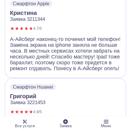
Смарфтон Apple
Большое спасибо!
Кристина
Заявка 3211344
4.7/5
А-Айсберг наконец-то починил мой телефон!
Замена экрана на iphone заняла не больше
часа. В местных сервисах хотели забрать на
несколько дней! Спасибо мастеру! Ipad тоже
барахлит, поэтому скоро тоже придется в
ремонт отдавать. Понесу в А-Айсберг опять!
Смарфтон Huawei
Григорий
Заявка 3221453
4.9/5
Обращался с неисправным телефоном в А-
Все услуги
Заявка
Меню
Айсберг. Оператор вежливо выслушал и