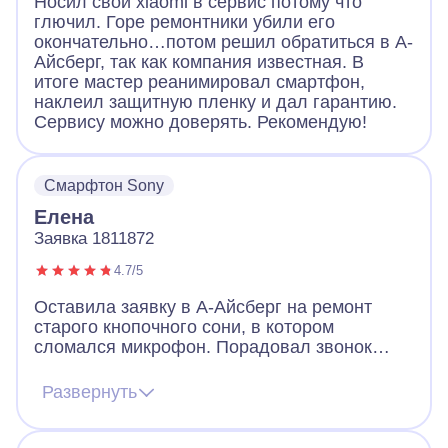
Носил свой xiaomi в сервис потому что
глючил. Горе ремонтники убили его
окончательно…потом решил обратиться в А-
Айсберг, так как компания известная. В
итоге мастер реанимировал смартфон,
наклеил защитную пленку и дал гарантию.
Сервису можно доверять. Рекомендую!
Смарфтон Sony
Елена
Заявка 1811872
4.7/5
Оставила заявку в А-Айсберг на ремонт
старого кнопочного сони, в котором
сломался микрофон. Порадовал звонок
через 2 минуты после заявки. Оператор
назначил мастера, договорились, что он
Развернуть
приедет вечером того же дня. Так и
случилось. Мастер разобрал телефон, что-
то там поделал и телефон заработал!