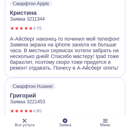
Смарфтон Apple
Большое спасибо!
Кристина
Заявка 3211344
4.7/5
А-Айсберг наконец-то починил мой телефон!
Замена экрана на iphone заняла не больше
часа. В местных сервисах хотели забрать на
несколько дней! Спасибо мастеру! Ipad тоже
барахлит, поэтому скоро тоже придется в
ремонт отдавать. Понесу в А-Айсберг опять!
Смарфтон Huawei
Григорий
Заявка 3221453
4.9/5
Обращался с неисправным телефоном в А-
Все услуги
Заявка
Меню
Айсберг. Оператор вежливо выслушал и