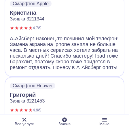
Смарфтон Apple
Большое спасибо!
Кристина
Заявка 3211344
4.7/5
А-Айсберг наконец-то починил мой телефон!
Замена экрана на iphone заняла не больше
часа. В местных сервисах хотели забрать на
несколько дней! Спасибо мастеру! Ipad тоже
барахлит, поэтому скоро тоже придется в
ремонт отдавать. Понесу в А-Айсберг опять!
Смарфтон Huawei
Григорий
Заявка 3221453
4.9/5
Обращался с неисправным телефоном в А-
Все услуги
Заявка
Меню
Айсберг. Оператор вежливо выслушал и