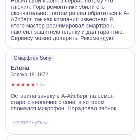
Носил свой xiaomi в сервис потому что
глючил. Горе ремонтники убили его
окончательно…потом решил обратиться в А-
Айсберг, так как компания известная. В
итоге мастер реанимировал смартфон,
наклеил защитную пленку и дал гарантию.
Сервису можно доверять. Рекомендую!
Смарфтон Sony
Елена
Заявка 1811872
4.7/5
Оставила заявку в А-Айсберг на ремонт
старого кнопочного сони, в котором
сломался микрофон. Порадовал звонок
через 2 минуты после заявки. Оператор
назначил мастера, договорились, что он
Развернуть
приедет вечером того же дня. Так и
случилось. Мастер разобрал телефон, что-
то там поделал и телефон заработал!