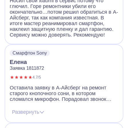
Носил свой xiaomi в сервис потому что
глючил. Горе ремонтники убили его
окончательно…потом решил обратиться в А-
Айсберг, так как компания известная. В
итоге мастер реанимировал смартфон,
наклеил защитную пленку и дал гарантию.
Сервису можно доверять. Рекомендую!
Смарфтон Sony
Елена
Заявка 1811872
4.7/5
Оставила заявку в А-Айсберг на ремонт
старого кнопочного сони, в котором
сломался микрофон. Порадовал звонок
через 2 минуты после заявки. Оператор
назначил мастера, договорились, что он
Развернуть
приедет вечером того же дня. Так и
случилось. Мастер разобрал телефон, что-
то там поделал и телефон заработал!