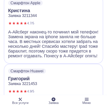
Смарфтон Apple
Большое спасибо!
Кристина
Заявка 3211344
4.7/5
А-Айсберг наконец-то починил мой телефон!
Замена экрана на iphone заняла не больше
часа. В местных сервисах хотели забрать на
несколько дней! Спасибо мастеру! Ipad тоже
барахлит, поэтому скоро тоже придется в
ремонт отдавать. Понесу в А-Айсберг опять!
Смарфтон Huawei
Григорий
Заявка 3221453
4.9/5
Обращался с неисправным телефоном в А-
Все услуги
Заявка
Меню
Айсберг. Оператор вежливо выслушал и