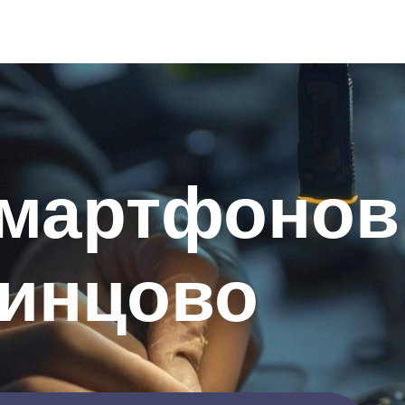
смартфонов
динцово