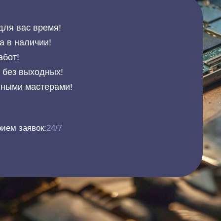
для вас время!
а в наличии!
абот!
и без выходных!
нными мастерами!
ием заявок:
24/7