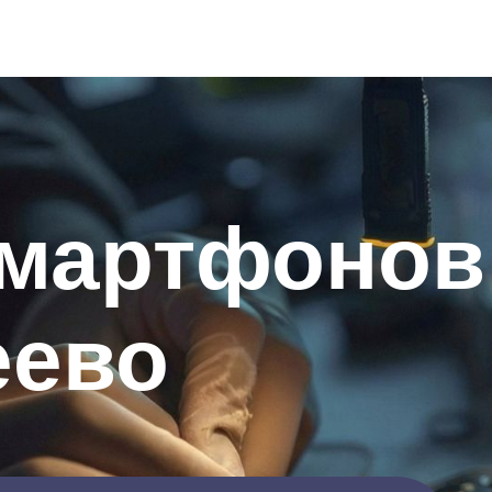
смартфонов
еево