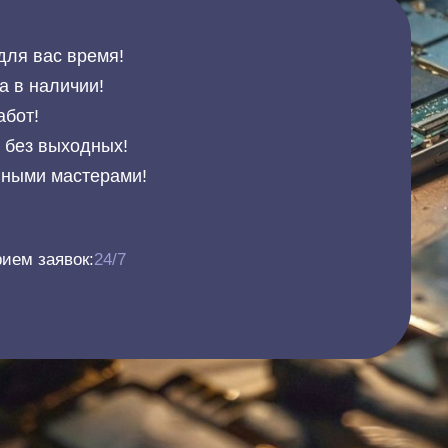
для вас время!
а в наличии!
абот!
и без выходных!
нными мастерами!
ием заявок:
24/7