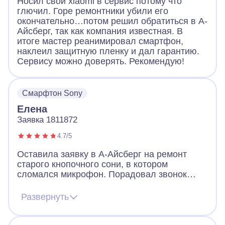
Носил свой xiaomi в сервис потому что
глючил. Горе ремонтники убили его
окончательно…потом решил обратиться в А-
Айсберг, так как компания известная. В
итоге мастер реанимировал смартфон,
наклеил защитную пленку и дал гарантию.
Сервису можно доверять. Рекомендую!
Смарфтон Sony
Елена
Заявка 1811872
4.7/5
Оставила заявку в А-Айсберг на ремонт
старого кнопочного сони, в котором
сломался микрофон. Порадовал звонок
через 2 минуты после заявки. Оператор
назначил мастера, договорились, что он
Развернуть
приедет вечером того же дня. Так и
случилось. Мастер разобрал телефон, что-
то там поделал и телефон заработал!