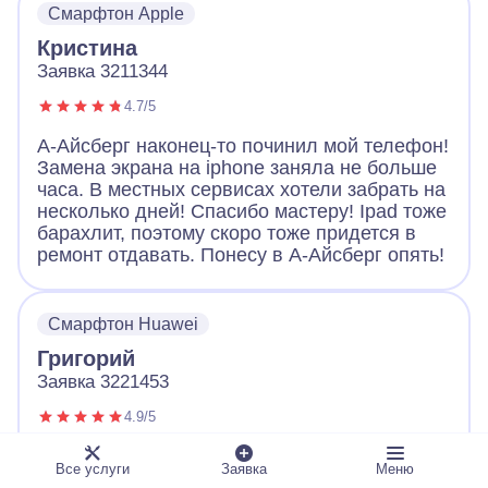
Смарфтон Apple
Большое спасибо!
Кристина
Заявка 3211344
4.7/5
А-Айсберг наконец-то починил мой телефон!
Замена экрана на iphone заняла не больше
часа. В местных сервисах хотели забрать на
несколько дней! Спасибо мастеру! Ipad тоже
барахлит, поэтому скоро тоже придется в
ремонт отдавать. Понесу в А-Айсберг опять!
Смарфтон Huawei
Григорий
Заявка 3221453
4.9/5
Обращался с неисправным телефоном в А-
Все услуги
Заявка
Меню
Айсберг. Оператор вежливо выслушал и