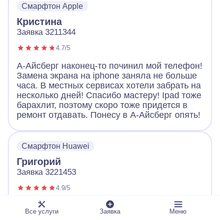
Смарфтон Apple
Большое спасибо!
Кристина
Заявка 3211344
4.7/5
А-Айсберг наконец-то починил мой телефон!
Замена экрана на iphone заняла не больше
часа. В местных сервисах хотели забрать на
несколько дней! Спасибо мастеру! Ipad тоже
барахлит, поэтому скоро тоже придется в
ремонт отдавать. Понесу в А-Айсберг опять!
Смарфтон Huawei
Григорий
Заявка 3221453
4.9/5
Обращался с неисправным телефоном в А-
Все услуги
Заявка
Меню
Айсберг. Оператор вежливо выслушал и