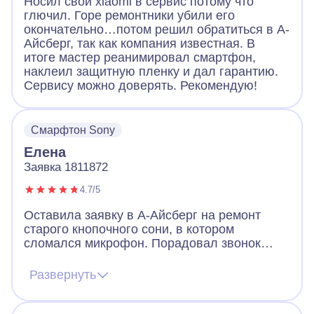
Носил свой xiaomi в сервис потому что
глючил. Горе ремонтники убили его
окончательно…потом решил обратиться в А-
Айсберг, так как компания известная. В
итоге мастер реанимировал смартфон,
наклеил защитную пленку и дал гарантию.
Сервису можно доверять. Рекомендую!
Смарфтон Sony
Елена
Заявка 1811872
4.7/5
Оставила заявку в А-Айсберг на ремонт
старого кнопочного сони, в котором
сломался микрофон. Порадовал звонок
через 2 минуты после заявки. Оператор
назначил мастера, договорились, что он
Развернуть
приедет вечером того же дня. Так и
случилось. Мастер разобрал телефон, что-
то там поделал и телефон заработал!