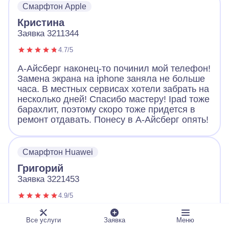
Смарфтон Apple
Большое спасибо!
Кристина
Заявка 3211344
4.7/5
А-Айсберг наконец-то починил мой телефон!
Замена экрана на iphone заняла не больше
часа. В местных сервисах хотели забрать на
несколько дней! Спасибо мастеру! Ipad тоже
барахлит, поэтому скоро тоже придется в
ремонт отдавать. Понесу в А-Айсберг опять!
Смарфтон Huawei
Григорий
Заявка 3221453
4.9/5
Обращался с неисправным телефоном в А-
Все услуги
Заявка
Меню
Айсберг. Оператор вежливо выслушал и