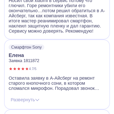
Носил свой xiaomi в сервис потому что
глючил. Горе ремонтники убили его
окончательно…потом решил обратиться в А-
Айсберг, так как компания известная. В
итоге мастер реанимировал смартфон,
наклеил защитную пленку и дал гарантию.
Сервису можно доверять. Рекомендую!
Смарфтон Sony
Елена
Заявка 1811872
4.7/5
Оставила заявку в А-Айсберг на ремонт
старого кнопочного сони, в котором
сломался микрофон. Порадовал звонок
через 2 минуты после заявки. Оператор
назначил мастера, договорились, что он
Развернуть
приедет вечером того же дня. Так и
случилось. Мастер разобрал телефон, что-
то там поделал и телефон заработал!