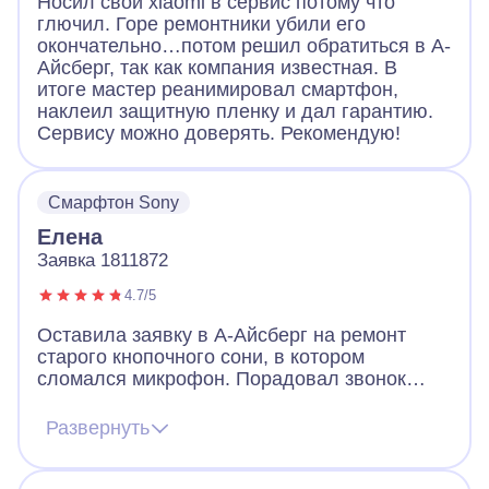
Носил свой xiaomi в сервис потому что
глючил. Горе ремонтники убили его
окончательно…потом решил обратиться в А-
Айсберг, так как компания известная. В
итоге мастер реанимировал смартфон,
наклеил защитную пленку и дал гарантию.
Сервису можно доверять. Рекомендую!
Смарфтон Sony
Елена
Заявка 1811872
4.7/5
Оставила заявку в А-Айсберг на ремонт
старого кнопочного сони, в котором
сломался микрофон. Порадовал звонок
через 2 минуты после заявки. Оператор
назначил мастера, договорились, что он
Развернуть
приедет вечером того же дня. Так и
случилось. Мастер разобрал телефон, что-
то там поделал и телефон заработал!