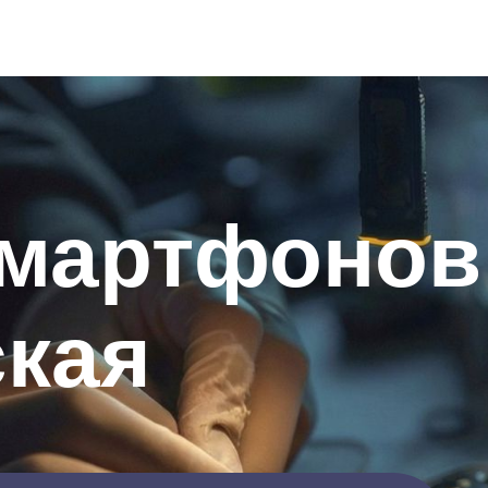
смартфонов
ская