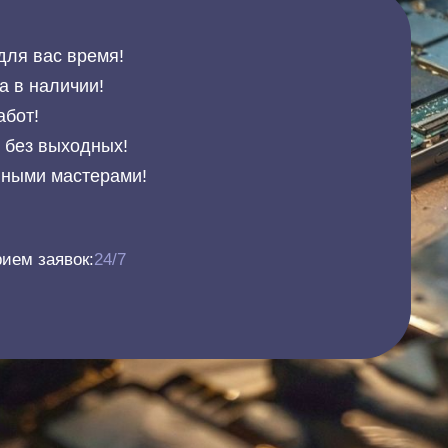
для вас время!
а в наличии!
абот!
и без выходных!
нными мастерами!
ием заявок:
24/7