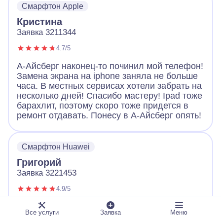
Смарфтон Apple
Большое спасибо!
Кристина
Заявка 3211344
4.7/5
А-Айсберг наконец-то починил мой телефон!
Замена экрана на iphone заняла не больше
часа. В местных сервисах хотели забрать на
несколько дней! Спасибо мастеру! Ipad тоже
барахлит, поэтому скоро тоже придется в
ремонт отдавать. Понесу в А-Айсберг опять!
Смарфтон Huawei
Григорий
Заявка 3221453
4.9/5
Обращался с неисправным телефоном в А-
Все услуги
Заявка
Меню
Айсберг. Оператор вежливо выслушал и