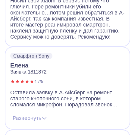
Носил свой xiaomi в сервис потому что
глючил. Горе ремонтники убили его
окончательно…потом решил обратиться в А-
Айсберг, так как компания известная. В
итоге мастер реанимировал смартфон,
наклеил защитную пленку и дал гарантию.
Сервису можно доверять. Рекомендую!
Смарфтон Sony
Елена
Заявка 1811872
4.7/5
Оставила заявку в А-Айсберг на ремонт
старого кнопочного сони, в котором
сломался микрофон. Порадовал звонок
через 2 минуты после заявки. Оператор
назначил мастера, договорились, что он
Развернуть
приедет вечером того же дня. Так и
случилось. Мастер разобрал телефон, что-
то там поделал и телефон заработал!