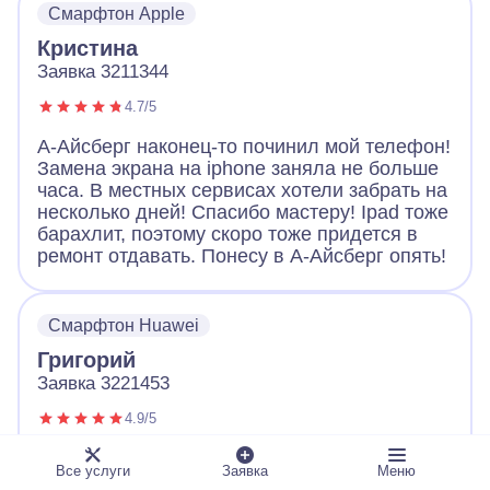
Смарфтон Apple
Большое спасибо!
Кристина
Заявка 3211344
4.7/5
А-Айсберг наконец-то починил мой телефон!
Замена экрана на iphone заняла не больше
часа. В местных сервисах хотели забрать на
несколько дней! Спасибо мастеру! Ipad тоже
барахлит, поэтому скоро тоже придется в
ремонт отдавать. Понесу в А-Айсберг опять!
Смарфтон Huawei
Григорий
Заявка 3221453
4.9/5
Обращался с неисправным телефоном в А-
Все услуги
Заявка
Меню
Айсберг. Оператор вежливо выслушал и