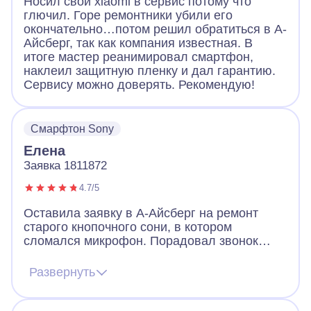
Носил свой xiaomi в сервис потому что
глючил. Горе ремонтники убили его
окончательно…потом решил обратиться в А-
Айсберг, так как компания известная. В
итоге мастер реанимировал смартфон,
наклеил защитную пленку и дал гарантию.
Сервису можно доверять. Рекомендую!
Смарфтон Sony
Елена
Заявка 1811872
4.7/5
Оставила заявку в А-Айсберг на ремонт
старого кнопочного сони, в котором
сломался микрофон. Порадовал звонок
через 2 минуты после заявки. Оператор
назначил мастера, договорились, что он
Развернуть
приедет вечером того же дня. Так и
случилось. Мастер разобрал телефон, что-
то там поделал и телефон заработал!