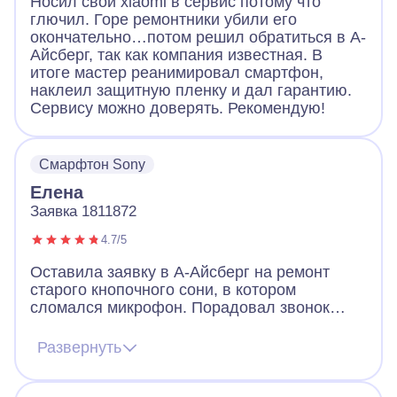
Носил свой xiaomi в сервис потому что
глючил. Горе ремонтники убили его
окончательно…потом решил обратиться в А-
Айсберг, так как компания известная. В
итоге мастер реанимировал смартфон,
наклеил защитную пленку и дал гарантию.
Сервису можно доверять. Рекомендую!
Смарфтон Sony
Елена
Заявка 1811872
4.7/5
Оставила заявку в А-Айсберг на ремонт
старого кнопочного сони, в котором
сломался микрофон. Порадовал звонок
через 2 минуты после заявки. Оператор
назначил мастера, договорились, что он
Развернуть
приедет вечером того же дня. Так и
случилось. Мастер разобрал телефон, что-
то там поделал и телефон заработал!