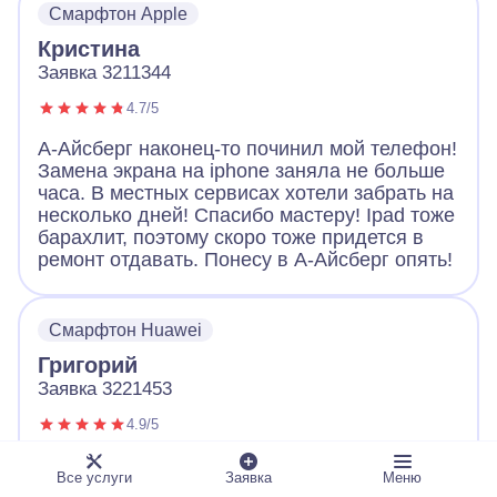
Смарфтон Apple
Большое спасибо!
Кристина
Заявка 3211344
4.7/5
А-Айсберг наконец-то починил мой телефон!
Замена экрана на iphone заняла не больше
часа. В местных сервисах хотели забрать на
несколько дней! Спасибо мастеру! Ipad тоже
барахлит, поэтому скоро тоже придется в
ремонт отдавать. Понесу в А-Айсберг опять!
Смарфтон Huawei
Григорий
Заявка 3221453
4.9/5
Обращался с неисправным телефоном в А-
Все услуги
Заявка
Меню
Айсберг. Оператор вежливо выслушал и