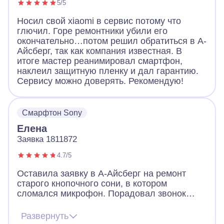
5/5
Носил свой xiaomi в сервис потому что
глючил. Горе ремонтники убили его
окончательно…потом решил обратиться в А-
Айсберг, так как компания известная. В
итоге мастер реанимировал смартфон,
наклеил защитную пленку и дал гарантию.
Сервису можно доверять. Рекомендую!
Смарфтон Sony
Елена
Заявка 1811872
4.7/5
Оставила заявку в А-Айсберг на ремонт
старого кнопочного сони, в котором
сломался микрофон. Порадовал звонок
через 2 минуты после заявки. Оператор
назначил мастера, договорились, что он
Развернуть
приедет вечером того же дня. Так и