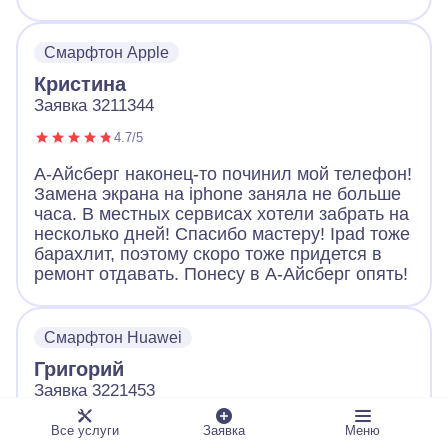
случилось. Мастер разобрал телефон, что-
то там поделал и телефон заработал!
Смарфтон Apple
Большое спасибо!
Кристина
Заявка 3211344
4.7/5
А-Айсберг наконец-то починил мой телефон!
Замена экрана на iphone заняла не больше
часа. В местных сервисах хотели забрать на
несколько дней! Спасибо мастеру! Ipad тоже
барахлит, поэтому скоро тоже придется в
ремонт отдавать. Понесу в А-Айсберг опять!
Смарфтон Huawei
Григорий
Заявка 3221453
4.9/5
Все услуги
Заявка
Меню