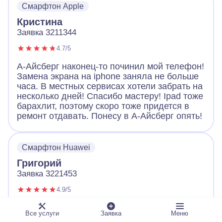
Смарфтон Apple
Большое спасибо!
Кристина
Заявка 3211344
4.7/5
А-Айсберг наконец-то починил мой телефон!
Замена экрана на iphone заняла не больше
часа. В местных сервисах хотели забрать на
несколько дней! Спасибо мастеру! Ipad тоже
барахлит, поэтому скоро тоже придется в
ремонт отдавать. Понесу в А-Айсберг опять!
Смарфтон Huawei
Григорий
Заявка 3221453
4.9/5
Обращался с неисправным телефоном в А-
Все услуги
Заявка
Меню
Айсберг. Оператор вежливо выслушал и