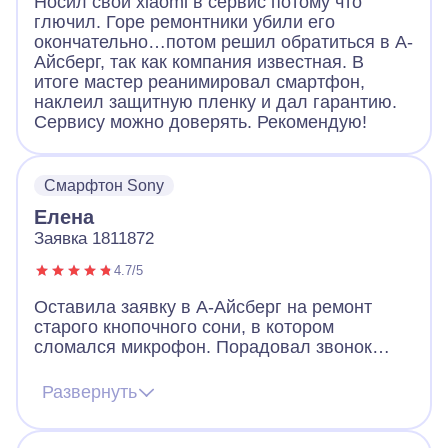
Носил свой xiaomi в сервис потому что
глючил. Горе ремонтники убили его
окончательно…потом решил обратиться в А-
Айсберг, так как компания известная. В
итоге мастер реанимировал смартфон,
наклеил защитную пленку и дал гарантию.
Сервису можно доверять. Рекомендую!
Смарфтон Sony
Елена
Заявка 1811872
4.7/5
Оставила заявку в А-Айсберг на ремонт
старого кнопочного сони, в котором
сломался микрофон. Порадовал звонок
через 2 минуты после заявки. Оператор
назначил мастера, договорились, что он
Развернуть
приедет вечером того же дня. Так и
случилось. Мастер разобрал телефон, что-
то там поделал и телефон заработал!