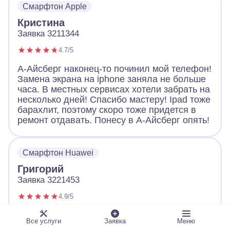
Смарфтон Apple
Большое спасибо!
Кристина
Заявка 3211344
4.7/5
А-Айсберг наконец-то починил мой телефон!
Замена экрана на iphone заняла не больше
часа. В местных сервисах хотели забрать на
несколько дней! Спасибо мастеру! Ipad тоже
барахлит, поэтому скоро тоже придется в
ремонт отдавать. Понесу в А-Айсберг опять!
Смарфтон Huawei
Григорий
Заявка 3221453
4.9/5
Обращался с неисправным телефоном в А-
Все услуги
Заявка
Меню
Айсберг. Оператор вежливо выслушал и