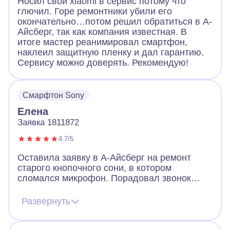
Носил свой xiaomi в сервис потому что
глючил. Горе ремонтники убили его
окончательно…потом решил обратиться в А-
Айсберг, так как компания известная. В
итоге мастер реанимировал смартфон,
наклеил защитную пленку и дал гарантию.
Сервису можно доверять. Рекомендую!
Смарфтон Sony
Елена
Заявка 1811872
4.7/5
Оставила заявку в А-Айсберг на ремонт
старого кнопочного сони, в котором
сломался микрофон. Порадовал звонок
через 2 минуты после заявки. Оператор
назначил мастера, договорились, что он
Развернуть
приедет вечером того же дня. Так и
случилось. Мастер разобрал телефон, что-
то там поделал и телефон заработал!