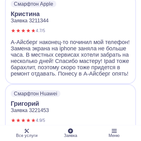
Смарфтон Apple
Большое спасибо!
Кристина
Заявка 3211344
4.7/5
А-Айсберг наконец-то починил мой телефон!
Замена экрана на iphone заняла не больше
часа. В местных сервисах хотели забрать на
несколько дней! Спасибо мастеру! Ipad тоже
барахлит, поэтому скоро тоже придется в
ремонт отдавать. Понесу в А-Айсберг опять!
Смарфтон Huawei
Григорий
Заявка 3221453
4.9/5
Обращался с неисправным телефоном в А-
Все услуги
Заявка
Меню
Айсберг. Оператор вежливо выслушал и