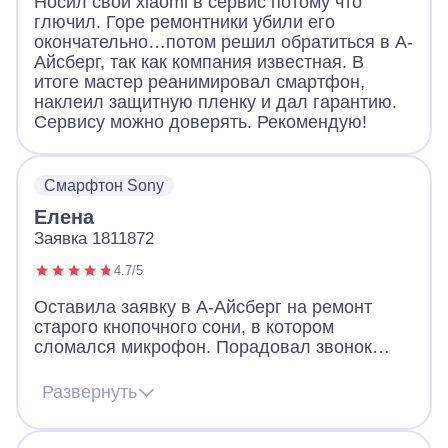
Носил свой xiaomi в сервис потому что
глючил. Горе ремонтники убили его
окончательно…потом решил обратиться в А-
Айсберг, так как компания известная. В
итоге мастер реанимировал смартфон,
наклеил защитную пленку и дал гарантию.
Сервису можно доверять. Рекомендую!
Смарфтон Sony
Елена
Заявка 1811872
4.7/5
Оставила заявку в А-Айсберг на ремонт
старого кнопочного сони, в котором
сломался микрофон. Порадовал звонок
через 2 минуты после заявки. Оператор
назначил мастера, договорились, что он
Развернуть
приедет вечером того же дня. Так и
случилось. Мастер разобрал телефон, что-
то там поделал и телефон заработал!