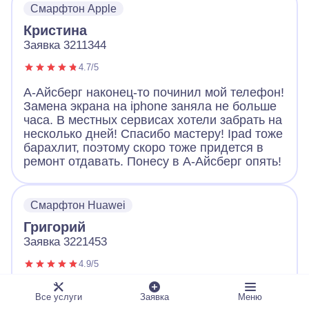
Смарфтон Apple
Большое спасибо!
Кристина
Заявка 3211344
4.7/5
А-Айсберг наконец-то починил мой телефон!
Замена экрана на iphone заняла не больше
часа. В местных сервисах хотели забрать на
несколько дней! Спасибо мастеру! Ipad тоже
барахлит, поэтому скоро тоже придется в
ремонт отдавать. Понесу в А-Айсберг опять!
Смарфтон Huawei
Григорий
Заявка 3221453
4.9/5
Обращался с неисправным телефоном в А-
Все услуги
Заявка
Меню
Айсберг. Оператор вежливо выслушал и