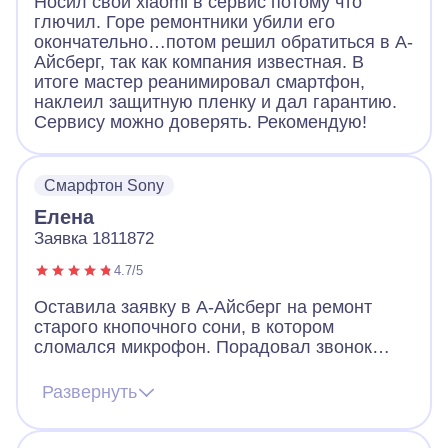
Носил свой xiaomi в сервис потому что
глючил. Горе ремонтники убили его
окончательно…потом решил обратиться в А-
Айсберг, так как компания известная. В
итоге мастер реанимировал смартфон,
наклеил защитную пленку и дал гарантию.
Сервису можно доверять. Рекомендую!
Смарфтон Sony
Елена
Заявка 1811872
4.7/5
Оставила заявку в А-Айсберг на ремонт
старого кнопочного сони, в котором
сломался микрофон. Порадовал звонок
через 2 минуты после заявки. Оператор
назначил мастера, договорились, что он
Развернуть
приедет вечером того же дня. Так и
случилось. Мастер разобрал телефон, что-
то там поделал и телефон заработал!