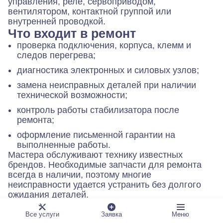
управления, реле, сервоприводом,
вентилятором, контактной группой или
внутренней проводкой.
Что входит в ремонт
проверка подключения, корпуса, клемм и
следов перегрева;
диагностика электронных и силовых узлов;
замена неисправных деталей при наличии
технической возможности;
контроль работы стабилизатора после
ремонта;
оформление письменной гарантии на
выполненные работы.
Мастера обслуживают технику известных
брендов. Необходимые запчасти для ремонта
всегда в наличии, поэтому многие
неисправности удается устранить без долгого
ожидания деталей.
Как проходит выезд
Все услуги
Заявка
Меню
Вы оставляете заявку на сайте в удобное