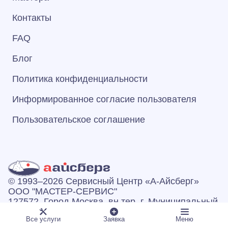
Контакты
FAQ
Блог
Политика конфиденциальности
Информированное согласие пользователя
Пользовательское соглашение
© 1993–2026 Сервисный Центр «А‑Айсберг»
ООО "МАСТЕР-СЕРВИС"
127572, Город Москва, вн.тер. г. Муниципальный
Округ Лианозово, ул Новгородская, дом 31,
Все услуги
Заявка
Меню
помещение 1/1